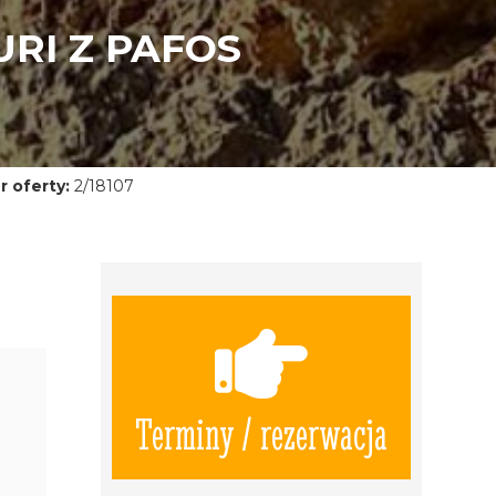
RI Z PAFOS
 oferty:
2/18107
Terminy / rezerwacja