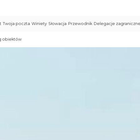
t
Twoja poczta
Winiety
Słowacja
Przewodnik
Delegacje zagraniczn
g obiektów