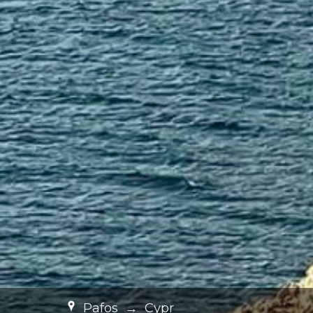
Pafos
→
Cypr