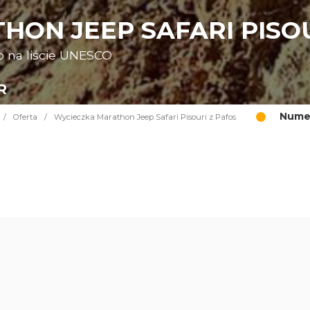
ON JEEP SAFARI PISOU
o na liście UNESCO
R
Numer
/
Oferta
/
Wycieczka Marathon Jeep Safari Pisouri z Pafos