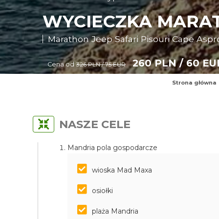
WYCIECZKA MARATH
Marathon Jeep Safari Pisouri Cape Aspr
260 PLN / 60 EU
Cena od
326 PLN / 75 EUR
Strona główna
NASZE CELE
Mandria pola gospodarcze
wioska Mad Maxa
osiołki
plaża Mandria