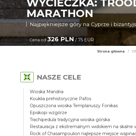
WYCIECZKA: TROOD
MARATHON
Najpiękniejsze góry na Cyprze i bizantyjs
326 PLN
/ 75 EUR
Cena od
Strona główna
/
Of
NASZE CELE
Wioska Mandria
Kouklia prehistoryczne Pafos
Opuszczona wioska Templariuszy Fonikas
Episkopi wzgórze
Trachipedula tradycyjna wioska górska
Restauracja z ekstremalnym widokiem na skalne
Rock of Chasampoulion najlepsze miejsce wspin