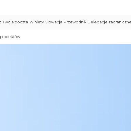
t
Twoja poczta
Winiety
Słowacja
Przewodnik
Delegacje zagraniczn
g obiektów