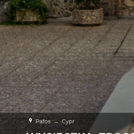
Pafos
→
Cypr