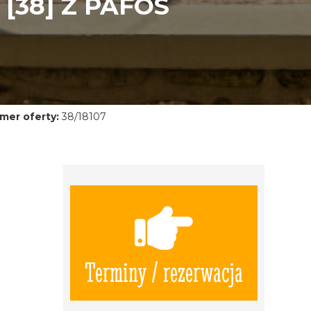
[38] Z PAFOS
mer oferty:
38/18107
Terminy / rezerwacja