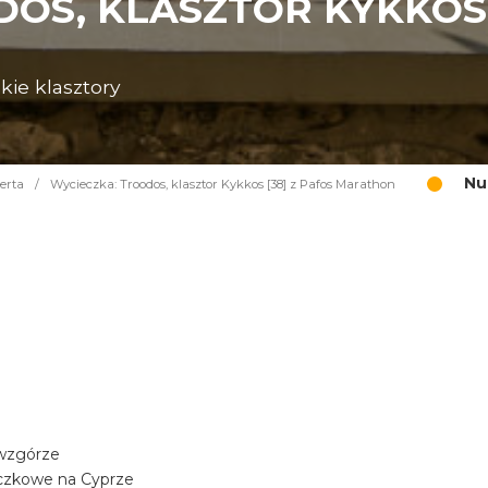
OS, KLASZTOR KYKKOS 
kie klasztory
Nu
erta
/
Wycieczka: Troodos, klasztor Kykkos [38] z Pafos Marathon
 wzgórze
aczkowe na Cyprze