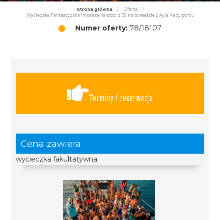
Strona główna
/
Oferta
/
Wycieczka Fantastyczna impreza na łodzi z DJ na pokładzie z Ayia Napy portu
Numer oferty:
78/18107
Terminy / rezerwacja
Cena zawiera
wycieczka fakultatywna