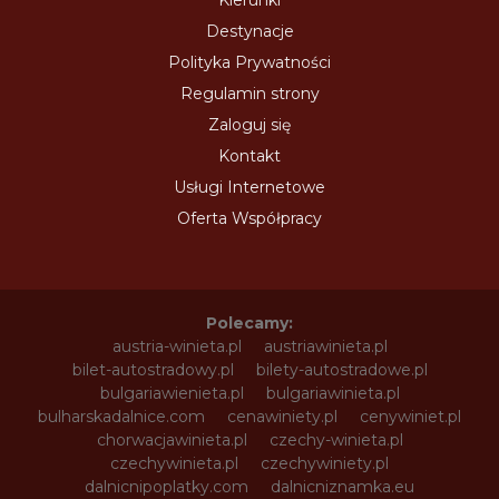
Destynacje
Polityka Prywatności
Regulamin strony
Zaloguj się
Kontakt
Usługi Internetowe
Oferta Współpracy
Polecamy:
austria-winieta.pl
austriawinieta.pl
bilet-autostradowy.pl
bilety-autostradowe.pl
bulgariawienieta.pl
bulgariawinieta.pl
bulharskadalnice.com
cenawiniety.pl
cenywiniet.pl
chorwacjawinieta.pl
czechy-winieta.pl
czechywinieta.pl
czechywiniety.pl
dalnicnipoplatky.com
dalnicniznamka.eu