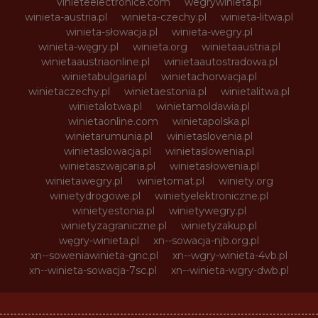
vinieteelectronice.com
wegrywinieta.pl
winieta-austria.pl
winieta-czechy.pl
winieta-litwa.pl
winieta-słowacja.pl
winieta-wegry.pl
winieta-węgry.pl
winieta.org
winietaaustria.pl
winietaaustriaonline.pl
winietaautostradowa.pl
winietabulgaria.pl
winietachorwacja.pl
winietaczechy.pl
winietaestonia.pl
winietalitwa.pl
winietalotwa.pl
winietamoldawia.pl
winietaonline.com
winietapolska.pl
winietarumunia.pl
winietaslovenia.pl
winietaslowacja.pl
winietaslowenia.pl
winietaszwajcaria.pl
winietasłowenia.pl
winietawegry.pl
winietomat.pl
winiety.org
winietydrogowe.pl
winietyelektroniczne.pl
winietyestonia.pl
winietywegry.pl
winietyzagraniczne.pl
winietyzakup.pl
węgry-winieta.pl
xn--sowacja-njb.org.pl
xn--soweniawinieta-gnc.pl
xn--wgry-winieta-4vb.pl
xn--winieta-sowacja-7sc.pl
xn--winieta-wgry-dwb.pl