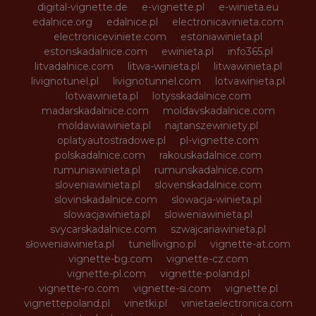
digital-vignette.de
e-vignette.pl
e-winieta.eu
edalnice.org
edalnice.pl
electronicavinieta.com
electroniceviniete.com
estoniawinieta.pl
estonskadalnice.com
ewinieta.pl
info365.pl
litvadalnice.com
litwa-winieta.pl
litwawinieta.pl
livignotunel.pl
livignotunnel.com
lotvawinieta.pl
lotwawinieta.pl
lotysskadalnice.com
madarskadalnice.com
moldavskadalnice.com
moldawiawinieta.pl
najtanszewiniety.pl
oplatyautostradowe.pl
pl-vignette.com
polskadalnice.com
rakouskadalnice.com
rumuniawinieta.pl
rumunskadalnice.com
sloveniawinieta.pl
slovenskadalnice.com
slovinskadalnice.com
slowacja-winieta.pl
slowacjawinieta.pl
sloweniawinieta.pl
svycarskadalnice.com
szwajcariawinieta.pl
słoweniawinieta.pl
tunellivigno.pl
vignette-at.com
vignette-bg.com
vignette-cz.com
vignette-pl.com
vignette-poland.pl
vignette-ro.com
vignette-si.com
vignette.pl
vignettepoland.pl
vinetki.pl
vinietaelectronica.com