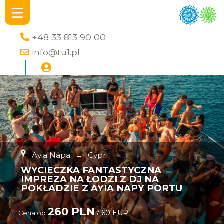
+48 33 813 90 00
info@tu1.pl
Ayia Napa
→
Cypr
WYCIECZKA FANTASTYCZNA
IMPREZA NA ŁODZI Z DJ NA
POKŁADZIE Z AYIA NAPY PORTU
260 PLN
/ 60 EUR
Cena od