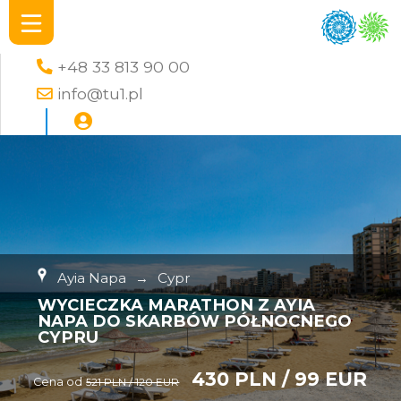
+48 33 813 90 00
info@tu1.pl
Ayia Napa
→
Cypr
WYCIECZKA MARATHON Z AYIA
NAPA DO SKARBÓW PÓŁNOCNEGO
CYPRU
430 PLN / 99 EUR
Cena od
521 PLN / 120 EUR