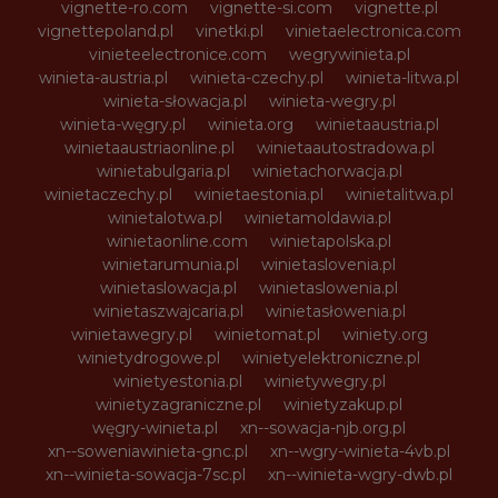
vignette-ro.com
vignette-si.com
vignette.pl
vignettepoland.pl
vinetki.pl
vinietaelectronica.com
vinieteelectronice.com
wegrywinieta.pl
winieta-austria.pl
winieta-czechy.pl
winieta-litwa.pl
winieta-słowacja.pl
winieta-wegry.pl
winieta-węgry.pl
winieta.org
winietaaustria.pl
winietaaustriaonline.pl
winietaautostradowa.pl
winietabulgaria.pl
winietachorwacja.pl
winietaczechy.pl
winietaestonia.pl
winietalitwa.pl
winietalotwa.pl
winietamoldawia.pl
winietaonline.com
winietapolska.pl
winietarumunia.pl
winietaslovenia.pl
winietaslowacja.pl
winietaslowenia.pl
winietaszwajcaria.pl
winietasłowenia.pl
winietawegry.pl
winietomat.pl
winiety.org
winietydrogowe.pl
winietyelektroniczne.pl
winietyestonia.pl
winietywegry.pl
winietyzagraniczne.pl
winietyzakup.pl
węgry-winieta.pl
xn--sowacja-njb.org.pl
xn--soweniawinieta-gnc.pl
xn--wgry-winieta-4vb.pl
xn--winieta-sowacja-7sc.pl
xn--winieta-wgry-dwb.pl