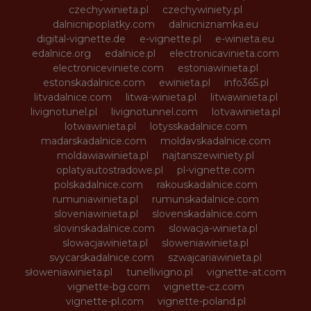
czechywinieta.pl
czechywiniety.pl
dalnicnipoplatky.com
dalnicniznamka.eu
digital-vignette.de
e-vignette.pl
e-winieta.eu
edalnice.org
edalnice.pl
electronicavinieta.com
electroniceviniete.com
estoniawinieta.pl
estonskadalnice.com
ewinieta.pl
info365.pl
litvadalnice.com
litwa-winieta.pl
litwawinieta.pl
livignotunel.pl
livignotunnel.com
lotvawinieta.pl
lotwawinieta.pl
lotysskadalnice.com
madarskadalnice.com
moldavskadalnice.com
moldawiawinieta.pl
najtanszewiniety.pl
oplatyautostradowe.pl
pl-vignette.com
polskadalnice.com
rakouskadalnice.com
rumuniawinieta.pl
rumunskadalnice.com
sloveniawinieta.pl
slovenskadalnice.com
slovinskadalnice.com
slowacja-winieta.pl
slowacjawinieta.pl
sloweniawinieta.pl
svycarskadalnice.com
szwajcariawinieta.pl
słoweniawinieta.pl
tunellivigno.pl
vignette-at.com
vignette-bg.com
vignette-cz.com
vignette-pl.com
vignette-poland.pl