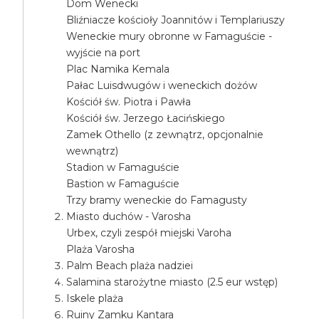
Dom Wenecki
Bliźniacze kościoły Joannitów i Templariuszy
Weneckie mury obronne w Famaguście -
wyjście na port
Plac Namika Kemala
Pałac Luisdwugów i weneckich dożów
Kościół św. Piotra i Pawła
Kościół św. Jerzego Łacińskiego
Zamek Othello (z zewnątrz, opcjonalnie
wewnątrz)
Stadion w Famaguście
Bastion w Famaguście
Trzy bramy weneckie do Famagusty
Miasto duchów - Varosha
Urbex, czyli zespół miejski Varoha
Plaża Varosha
Palm Beach plaża nadziei
Salamina starożytne miasto (2.5 eur wstęp)
Iskele plaża
Ruiny Zamku Kantara