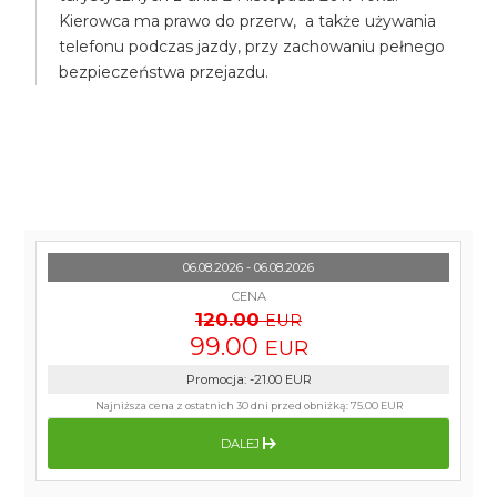
Kierowca ma prawo do przerw, a także używania
telefonu podczas jazdy, przy zachowaniu pełnego
bezpieczeństwa przejazdu.
06.08.2026 - 06.08.2026
CENA
120.00
EUR
99.00
EUR
Promocja
:
-21.00
EUR
Najniższa cena z ostatnich 30 dni przed obniżką:
75.00 EUR
DALEJ