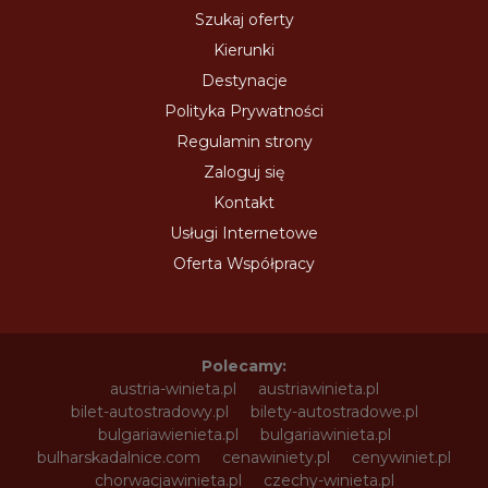
Szukaj oferty
Kierunki
Destynacje
Polityka Prywatności
Regulamin strony
Zaloguj się
Kontakt
Usługi Internetowe
Oferta Współpracy
Polecamy:
austria-winieta.pl
austriawinieta.pl
bilet-autostradowy.pl
bilety-autostradowe.pl
bulgariawienieta.pl
bulgariawinieta.pl
bulharskadalnice.com
cenawiniety.pl
cenywiniet.pl
chorwacjawinieta.pl
czechy-winieta.pl