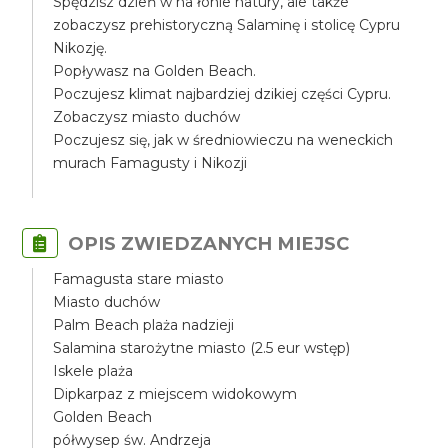
Spędzisz dzień w na łonie natury, ale także
zobaczysz prehistoryczną Salaminę i stolicę Cypru
Nikozję.
Popływasz na Golden Beach.
Poczujesz klimat najbardziej dzikiej części Cypru.
Zobaczysz miasto duchów
Poczujesz się, jak w średniowieczu na weneckich
murach Famagusty i Nikozji
OPIS ZWIEDZANYCH MIEJSC
Famagusta stare miasto
Miasto duchów
Palm Beach plaża nadzieji
Salamina starożytne miasto (2.5 eur wstęp)
Iskele plaża
Dipkarpaz z miejscem widokowym
Golden Beach
półwysep św. Andrzeja