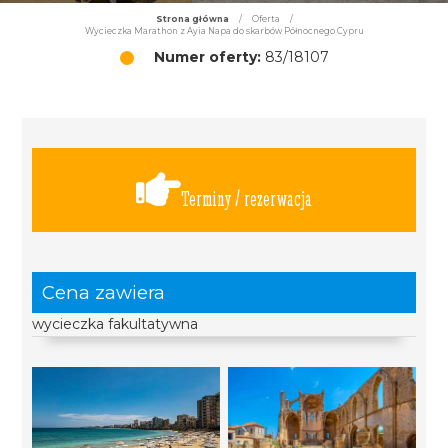
Strona główna
/
Oferta
/
Wycieczka Marathon z Ayia Napa do skarbów Północnego Cypru
Numer oferty:
83/18107
Terminy / rezerwacja
Cena zawiera
wycieczka fakultatywna