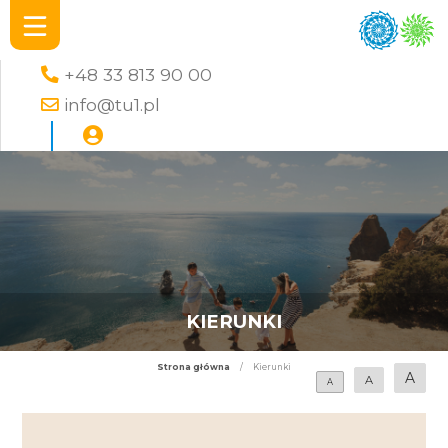
+48 33 813 90 00
info@tu1.pl
KIERUNKI
Strona główna
/
Kierunki
A
A
A