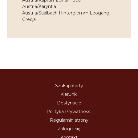
Austria/Kaprun-Zell am Sea
Austria/Karyntia
Austria/Saalbach Hinterglemm Leogang
Grecja
Szukaj oferty
Kierunki
Destynacje
Polityka Prywatności
Regulamin strony
Zaloguj się
Kontakt