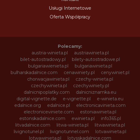
Usługi Internetowe
Oferta Współpracy
Polecamy:
austria-winieta.pl
austriawinieta.pl
bilet-autostradowy.pl
bilety-autostradowe.pl
bulgariawienieta.pl
bulgariawinieta.pl
bulharskadalnice.com
cenawiniety.pl
cenywiniet.pl
chorwacjawinieta.pl
czechy-winieta.pl
czechywinieta.pl
czechywiniety.pl
dalnicnipoplatky.com
dalnicniznamka.eu
digital-vignette.de
e-vignette.pl
e-winieta.eu
edalnice.org
edalnice.pl
electronicavinieta.com
electroniceviniete.com
estoniawinieta.pl
estonskadalnice.com
ewinieta.pl
info365.pl
litvadalnice.com
litwa-winieta.pl
litwawinieta.pl
livignotunel.pl
livignotunnel.com
lotvawinieta.pl
lotwawinieta.pl
lotysskadalnice.com