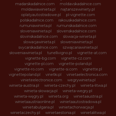
madarskadalnice.com
moldavskadalnice.com
moldawiawinieta.pl
najtanszewiniety.pl
oplatyautostradowe.pl
pl-vignette.com
polskadalnice.com
rakouskadalnice.com
rumuniawinieta.pl
rumunskadalnice.com
sloveniawinieta.pl
slovenskadalnice.com
slovinskadalnice.com
slowacja-winieta.pl
slowacjawinieta.pl
sloweniawinieta.pl
svycarskadalnice.com
szwajcariawinieta.pl
słoweniawinieta.pl
tunellivigno.pl
vignette-at.com
vignette-bg.com
vignette-cz.com
vignette-pl.com
vignette-poland.pl
vignette-ro.com
vignette-si.com
vignette.pl
vignettepoland.pl
vinetki.pl
vinietaelectronica.com
vinieteelectronice.com
wegrywinieta.pl
winieta-austria.pl
winieta-czechy.pl
winieta-litwa.pl
winieta-słowacja.pl
winieta-wegry.pl
winieta-węgry.pl
winieta.org
winietaaustria.pl
winietaaustriaonline.pl
winietaautostradowa.pl
winietabulgaria.pl
winietachorwacja.pl
winietaczechy.pl
winietaestonia.pl
winietalitwa.pl