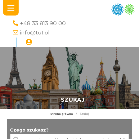
+48 33 813 90 00
info@tu1.pl
SZUKAJ
Strona główna
/
Szukaj
Czego szukasz?