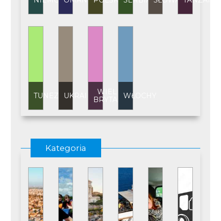
NIEMCY
OMAN
POLSKA
SERBIA
SŁOWACJA
TANZANI
WIELKA
TUNEZJA
UKRAINA
WŁOCHY
BRYTANIA
Kategoria