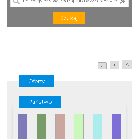
×
Szukaj
A
A
A
Oferty
Państwo