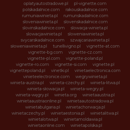
oplatyautostradowe.pl
pl-vignette.com
polskadalnice.com
rakouskadalnice.com
rumuniawinieta.pl
rumunskadalnice.com
sloveniawinieta.pl
slovenskadalnice.com
slovinskadalnice.com
slowacja-winieta.pl
slowacjawinieta.pl
sloweniawinieta.pl
svycarskadalnice.com
szwajcariawinieta.pl
słoweniawinieta.pl
tunellivigno.pl
vignette-at.com
vignette-bg.com
vignette-cz.com
vignette-pl.com
vignette-poland.pl
vignette-ro.com
vignette-si.com
vignette.pl
vignettepoland.pl
vinetki.pl
vinietaelectronica.com
vinieteelectronice.com
wegrywinieta.pl
winieta-austria.pl
winieta-czechy.pl
winieta-litwa.pl
winieta-słowacja.pl
winieta-wegry.pl
winieta-węgry.pl
winieta.org
winietaaustria.pl
winietaaustriaonline.pl
winietaautostradowa.pl
winietabulgaria.pl
winietachorwacja.pl
winietaczechy.pl
winietaestonia.pl
winietalitwa.pl
winietalotwa.pl
winietamoldawia.pl
winietaonline.com
winietapolska.pl