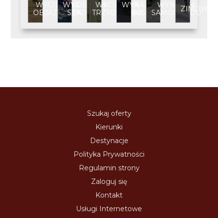
WYCIECZKA
WYCIECZKA
WYCIECZKA
WYNAJEM
WYNAJEM
ZIMOWIS
OBJAZDOWA
SZKOLNA
TRZYDNIOWA
BUSA
SAMOCHODU
Szukaj oferty
Kierunki
Destynacje
Polityka Prywatności
Regulamin strony
Zaloguj się
Kontakt
Usługi Internetowe