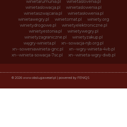
winietarumunia.pl
winietaslovenia.pl
winietaslowacja.pl
winietaslowenia.pl
winietaszwajcaria.pl
winietasłowenia.pl
winietawegry.pl
winietomat.pl
winiety.org
winietydrogowe.pl
winietyelektroniczne.pl
winietyestonia.pl
winietywegry.pl
winietyzagraniczne.pl
winietyzakup.pl
węgry-winieta.pl
xn--sowacja-njb.org.pl
xn--soweniawinieta-gnc.pl
xn--wgry-winieta-4vb.pl
xn--winieta-sowacja-7sc.pl
xn--winieta-wgry-dwb.pl
© 2026 www.obslugawesel.pl | powered by FENIQS