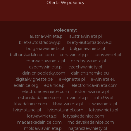
Oferta Współpracy
Polecamy:
austria-winieta.pl
austriawinieta.pl
bilet-autostradowy.pl
bilety-autostradowe.pl
bulgariawienieta.pl
bulgariawinieta.pl
bulharskadalnice.com
cenawiniety.pl
cenywiniet.pl
chorwacjawinieta.pl
czechy-winieta.pl
czechywinieta.pl
czechywiniety.pl
dalnicnipoplatky.com
dalnicniznamka.eu
digital-vignette.de
e-vignette.pl
e-winieta.eu
edalnice.org
edalnice.pl
electronicavinieta.com
electroniceviniete.com
estoniawinieta.pl
estonskadalnice.com
ewinieta.pl
info365.pl
litvadalnice.com
litwa-winieta.pl
litwawinieta.pl
livignotunel.pl
livignotunnel.com
lotvawinieta.pl
lotwawinieta.pl
lotysskadalnice.com
madarskadalnice.com
moldavskadalnice.com
moldawiawinieta.pl
najtanszewiniety.pl