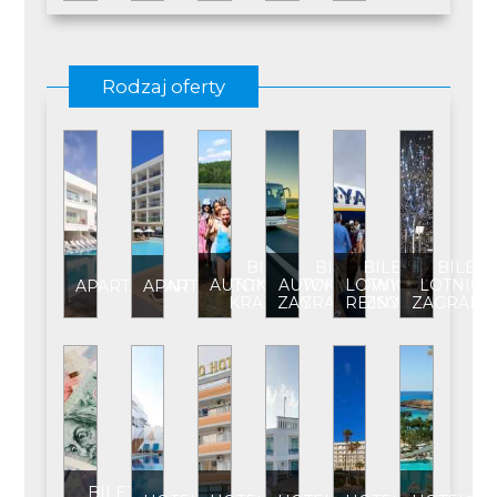
Rodzaj oferty
BILET
BILET
BILET
BILET
AUTOKAROWY
AUTOKAROWY
LOTNICZY
LOTNICZ
APARTAMENT
APARTAMENT****
KRAJOWY
ZAGRANICZNY
REJSOWY
ZAGRANI
BILET