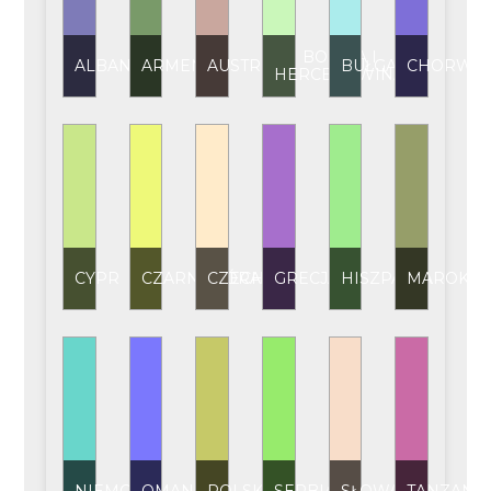
BOŚNIA I
ALBANIA
ARMENIA
AUSTRIA
BUŁGARIA
CHORWAC
HERCEGOWINA
CYPR
CZARNOGÓRA
CZECHY
GRECJA
HISZPANIA
MAROKO